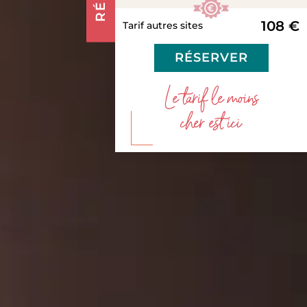
108 €
Tarif autres sites
RÉSERVER
Le tarif le moins
cher est ici