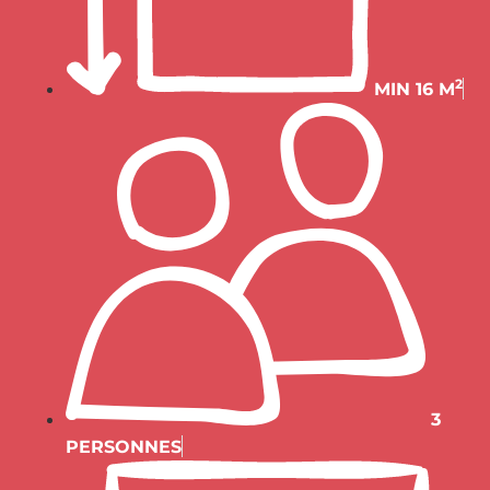
2
MIN 16 M
3
PERSONNES