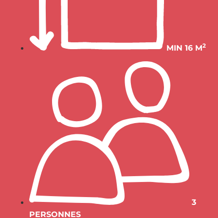
2
MIN 16 M
3
PERSONNES