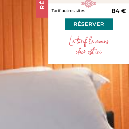
84 €
Tarif autres sites
RÉSERVER
Le tarif le moins
cher est ici