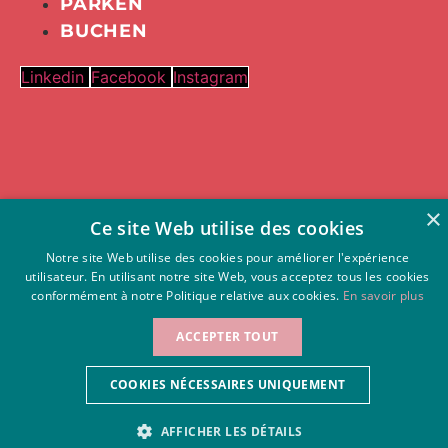
PARKEN
BUCHEN
Linkedin
Facebook
Instagram
×
Ce site Web utilise des cookies
Notre site Web utilise des cookies pour améliorer l'expérience
utilisateur. En utilisant notre site Web, vous acceptez tous les cookies
conformément à notre Politique relative aux cookies.
En savoir plus
TARIF VON 09/08/26
ACCEPTER TOUT
Tarif andere
OFFIZIELLE SEITE
80 €
Orte
Bester Tarif garantiert
90 €
COOKIES NÉCESSAIRES UNIQUEMENT
AFFICHER LES DÉTAILS