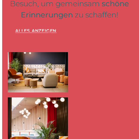
Besuch, um gemeinsam
schöne
Erinnerungen
zu schaffen!
ALLES ANZEIGEN
REZEPTION
ZIMMER
CLAPSHOW
C
SHOP
BAR
TERRASSE
TAGUNGEN