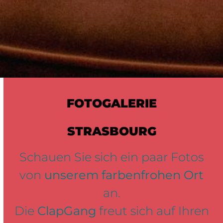
FOTOGALERIE
HOTEL CLAPCLAP
STRASBOURG
Schauen Sie sich ein paar Fotos
von
unserem farbenfrohen Ort
an.
Die
ClapGang
freut sich auf Ihren